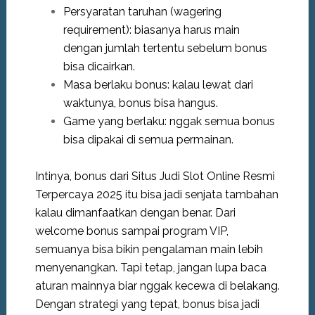
Persyaratan taruhan (wagering
requirement): biasanya harus main
dengan jumlah tertentu sebelum bonus
bisa dicairkan.
Masa berlaku bonus: kalau lewat dari
waktunya, bonus bisa hangus.
Game yang berlaku: nggak semua bonus
bisa dipakai di semua permainan.
Intinya, bonus dari Situs Judi Slot Online Resmi
Terpercaya 2025 itu bisa jadi senjata tambahan
kalau dimanfaatkan dengan benar. Dari
welcome bonus sampai program VIP,
semuanya bisa bikin pengalaman main lebih
menyenangkan. Tapi tetap, jangan lupa baca
aturan mainnya biar nggak kecewa di belakang.
Dengan strategi yang tepat, bonus bisa jadi