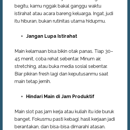
begitu, kamu nggak bakal ganggu waktu
istirahat atau acara bareng keluarga. Ingat, judi
itu hiburan, bukan rutinitas utama hidupmu.
Jangan Lupa Istirahat
Main kelamaan bisa bikin otak panas. Tiap 30–
45 menit, coba rehat sebentar. Minum air,
stretching, atau buka media sosial sebentar.
Biar pikiran fresh lagi dan keputusanmu saat
main tetap jernih.
Hindari Main di Jam Produktif
Main slot pas jam kerja atau kuliah itu ide buruk
banget. Fokusmu pasti kebagi, hasil kerjaan jadi
berantakan, dan bisa-bisa dimarahi atasan.