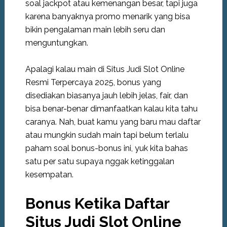
soal jackpot atau kemenangan besar, tapi juga
karena banyaknya promo menarik yang bisa
bikin pengalaman main lebih seru dan
menguntungkan.
Apalagi kalau main di Situs Judi Slot Online
Resmi Terpercaya 2025, bonus yang
disediakan biasanya jauh lebih jelas, fair, dan
bisa benar-benar dimanfaatkan kalau kita tahu
caranya.
Nah, buat kamu yang baru mau daftar
atau mungkin sudah main tapi belum terlalu
paham soal bonus-bonus ini, yuk kita bahas
satu per satu supaya nggak ketinggalan
kesempatan.
Bonus Ketika Daftar
Situs Judi Slot Online