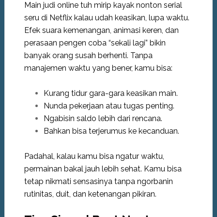
Main judi online tuh mirip kayak nonton serial
seru di Netflix kalau udah keasikan, lupa waktu.
Efek suara kemenangan, animasi keren, dan
perasaan pengen coba “sekali lagi” bikin
banyak orang susah berhenti. Tanpa
manajemen waktu yang bener, kamu bisa:
Kurang tidur gara-gara keasikan main.
Nunda pekerjaan atau tugas penting.
Ngabisin saldo lebih dari rencana.
Bahkan bisa terjerumus ke kecanduan.
Padahal, kalau kamu bisa ngatur waktu,
permainan bakal jauh lebih sehat. Kamu bisa
tetap nikmati sensasinya tanpa ngorbanin
rutinitas, duit, dan ketenangan pikiran.