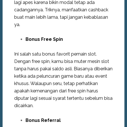
lagi apes karena bikin modal tetap ada
cadangannya. Triknya, manfaatkan cashback
buat main lebih lama, tapi jangan kebablasan
ya.
Bonus Free Spin
Ini salah satu bonus favorit pemain slot.
Dengan free spin, kamu bisa muter mesin slot
tanpa harus pakai saldo asli. Biasanya diberikan
ketika ada peluncuran game baru atau event
khusus. Walaupun seru, tetap perhatikan
apakah kemenangan dari free spin harus
diputar lagi sesuai syarat tertentu sebelum bisa
dicairkan.
Bonus Referral