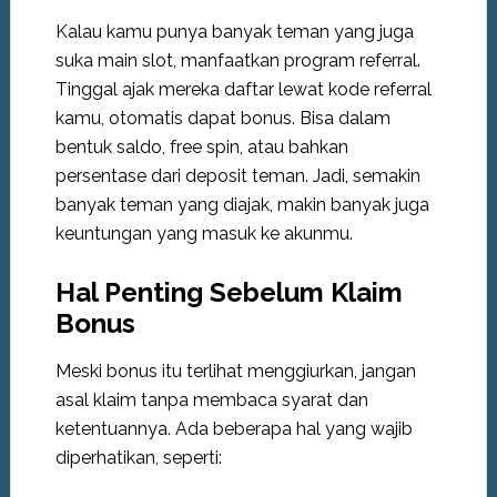
Kalau kamu punya banyak teman yang juga
suka main slot, manfaatkan program referral.
Tinggal ajak mereka daftar lewat kode referral
kamu, otomatis dapat bonus. Bisa dalam
bentuk saldo, free spin, atau bahkan
persentase dari deposit teman. Jadi, semakin
banyak teman yang diajak, makin banyak juga
keuntungan yang masuk ke akunmu.
Hal Penting Sebelum Klaim
Bonus
Meski bonus itu terlihat menggiurkan, jangan
asal klaim tanpa membaca syarat dan
ketentuannya. Ada beberapa hal yang wajib
diperhatikan, seperti: