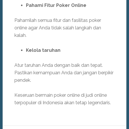
Pahami Fitur Poker Online
Pahamilah semua fitur dan fasilitas poker
online agar Anda tidak salah langkah dan
kalah.
Kelola taruhan
Atur taruhan Anda dengan baik dan tepat.
Pastikan kemampuan Anda dan jangan berpikir
pendek.
Keseruan bermain poker online di judi online
terpopuler di Indonesia akan tetap legendaris.