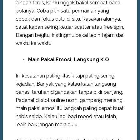
pindah terus, kamu nggak bakal sempat baca
polanya.
Coba pilih satu permainan yang
cocok dan fokus dulu di situ. Rasakan alurnya,
catat kapan sering keluar scatter atau free spin.
Dengan begitu, instingmu bakal lebih tajam dari
waktu ke waktu.
Main Pakai Emosi, Langsung K.O
Ini kesalahan paling klasik tapi paling sering
kejadian. Banyak yang kalau kalah langsung
panas, taruhan digandakan tanpa pikir panjang.
Padahal di slot online resmi gampang menang,
main pakai emosi itu langkah paling cepat buat
habis saldo.
Kalau lagi bad mood atau lelah,
lebih baik jangan main dulu.