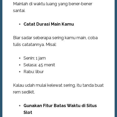
Mainlah di waktu luang yang bener-bener
santai.
Catat Durasi Main Kamu
Biar sadar seberapa sering kamu main, coba
tulis catatannya. Misal:
Senin: 1 jam
Selasa: 45 menit
Rabu: libur
Kalau udah mulai kelewat sering, itu tanda buat
rem sedikit.
Gunakan Fitur Batas Waktu di Situs
Slot