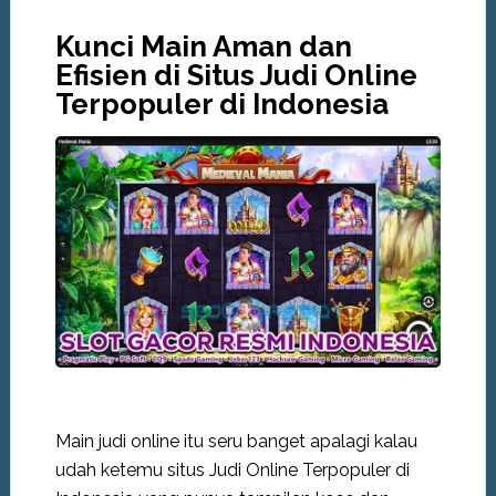
Kunci Main Aman dan
Efisien di Situs Judi Online
Terpopuler di Indonesia
Main judi online itu seru banget apalagi kalau
udah ketemu situs Judi Online Terpopuler di