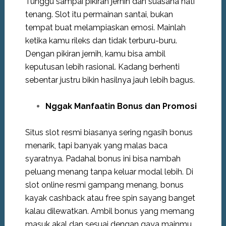
Tunggu sampai pikiran jernih dan suasana hati
tenang. Slot itu permainan santai, bukan
tempat buat melampiaskan emosi.
Mainlah
ketika kamu rileks dan tidak terburu-buru.
Dengan pikiran jernih, kamu bisa ambil
keputusan lebih rasional. Kadang berhenti
sebentar justru bikin hasilnya jauh lebih bagus.
Nggak Manfaatin Bonus dan Promosi
Situs slot resmi biasanya sering ngasih bonus
menarik, tapi banyak yang malas baca
syaratnya. Padahal bonus ini bisa nambah
peluang menang tanpa keluar modal lebih. Di
slot online resmi gampang menang, bonus
kayak cashback atau free spin sayang banget
kalau dilewatkan.
Ambil bonus yang memang
masuk akal dan sesuai dengan gaya mainmu.