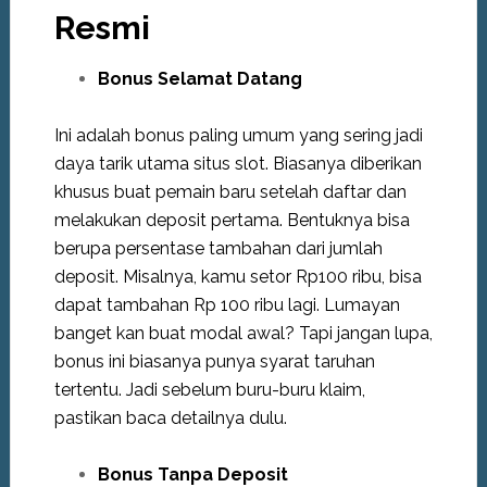
Resmi
Bonus Selamat Datang
Ini adalah bonus paling umum yang sering jadi
daya tarik utama situs slot. Biasanya diberikan
khusus buat pemain baru setelah daftar dan
melakukan deposit pertama. Bentuknya bisa
berupa persentase tambahan dari jumlah
deposit.
Misalnya, kamu setor Rp100 ribu, bisa
dapat tambahan Rp 100 ribu lagi. Lumayan
banget kan buat modal awal?
Tapi jangan lupa,
bonus ini biasanya punya syarat taruhan
tertentu. Jadi sebelum buru-buru klaim,
pastikan baca detailnya dulu.
Bonus Tanpa Deposit