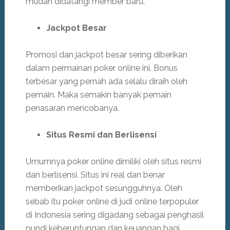
mudah didatangi member baru.
Jackpot Besar
Promosi dan jackpot besar sering diberikan
dalam permainan poker online ini. Bonus
terbesar yang pernah ada selalu diraih oleh
pemain. Maka semakin banyak pemain
penasaran mencobanya.
Situs Resmi dan Berlisensi
Umumnya poker online dimiliki oleh situs resmi
dan berlisensi. Situs ini real dan benar
memberikan jackpot sesungguhnya. Oleh
sebab itu poker online di judi online terpopuler
di Indonesia sering digadang sebagai penghasil
pundi keberuntungan dan keuangan bagi