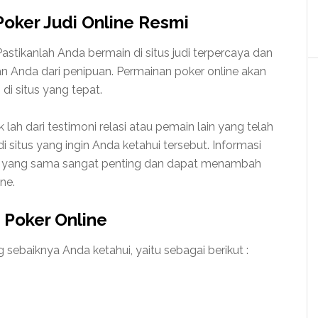
Poker Judi Online Resmi
Pastikanlah Anda bermain di situs judi terpercaya dan
kan Anda dari penipuan. Permainan poker online akan
i situs yang tepat.
k lah dari testimoni relasi atau pemain lain yang telah
situs yang ingin Anda ketahui tersebut. Informasi
as yang sama sangat penting dan dapat menambah
ine.
 Poker Online
 sebaiknya Anda ketahui, yaitu sebagai berikut :