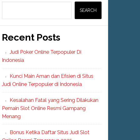
SEARCH
Recent Posts
Judi Poker Online Terpopuler Di
Indonesia
Kunci Main Aman dan Efisien di Situs
Judi Online Terpopuler di Indonesia
Kesalahan Fatal yang Sering Dilakukan
Pemain Slot Online Resmi Gampang
Menang
Bonus Ketika Daftar Situs Judi Slot