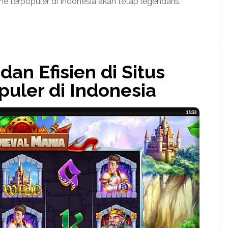
ine terpopuler di Indonesia akan tetap legendaris.
an Efisien di Situs
puler di Indonesia