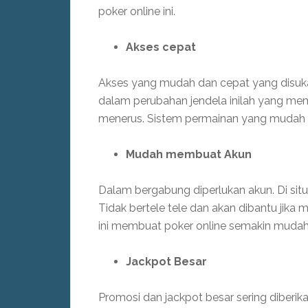
poker online ini.
Akses cepat
Akses yang mudah dan cepat yang disukai
dalam perubahan jendela inilah yang me
menerus. Sistem permainan yang mudah di
Mudah membuat Akun
Dalam bergabung diperlukan akun. Di sit
Tidak bertele tele dan akan dibantu jik
ini membuat poker online semakin muda
Jackpot Besar
Promosi dan jackpot besar sering diberik