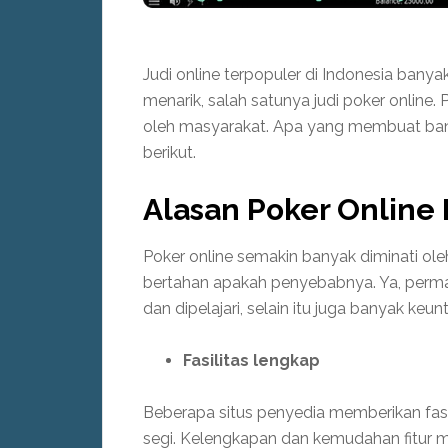
Judi online terpopuler di Indonesia banya
menarik, salah satunya judi poker online. 
oleh masyarakat. Apa yang membuat banya
berikut.
Alasan Poker Online
Poker online semakin banyak diminati o
bertahan apakah penyebabnya. Ya, perma
dan dipelajari, selain itu juga banyak keu
Fasilitas lengkap
Beberapa situs penyedia memberikan fasil
segi. Kelengkapan dan kemudahan fitur 