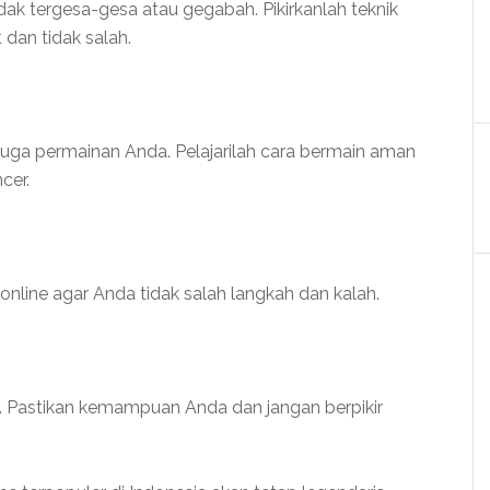
ak tergesa-gesa atau gegabah. Pikirkanlah teknik
 dan tidak salah.
juga permainan Anda. Pelajarilah cara bermain aman
ncer.
 online agar Anda tidak salah langkah dan kalah.
. Pastikan kemampuan Anda dan jangan berpikir