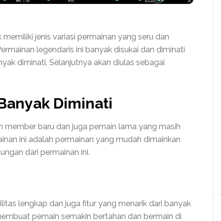
k memiliki jenis variasi permainan yang seru dan
Permainan legendaris ini banyak disukai dan diminati
k diminati. Selanjutnya akan diulas sebagai
 Banyak Diminati
leh member baru dan juga pemain lama yang masih
inan ini adalah permainan yang mudah dimainkan
ntungan dari permainan ini.
itas lengkap dan juga fitur yang menarik dari banyak
membuat pemain semakin bertahan dan bermain di