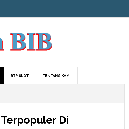
RTP SLOT
TENTANG KAMI
 Terpopuler Di