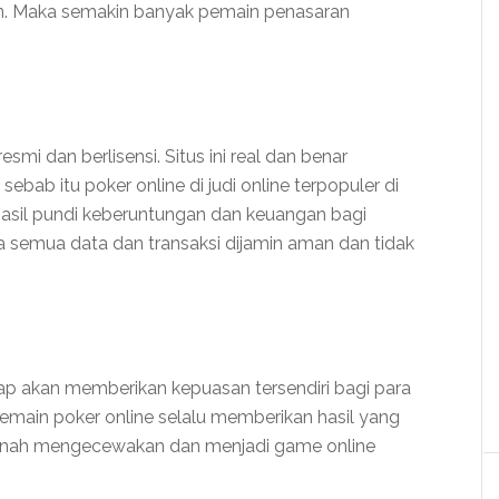
ain. Maka semakin banyak pemain penasaran
smi dan berlisensi. Situs ini real dan benar
bab itu poker online di judi online terpopuler di
hasil pundi keberuntungan dan keuangan bagi
a semua data dan transaksi dijamin aman dan tidak
 akan memberikan kepuasan tersendiri bagi para
pemain poker online selalu memberikan hasil yang
ernah mengecewakan dan menjadi game online