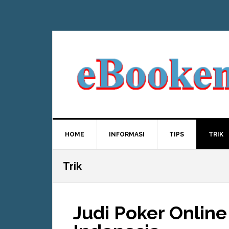
Skip
Skip
Skip
to
to
to
primary
main
primary
navigation
content
sidebar
HOME
INFORMASI
TIPS
TRIK
Trik
Judi Poker Online