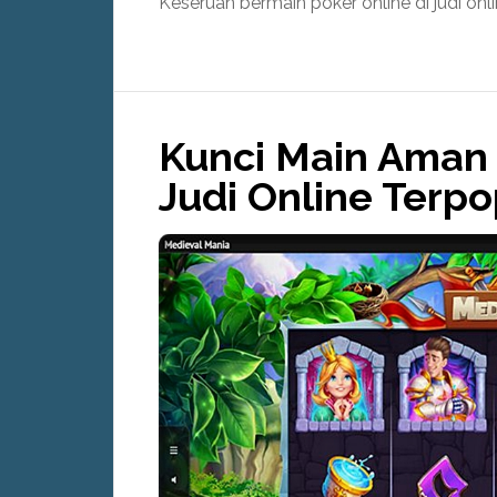
Keseruan bermain poker online di judi onl
Kunci Main Aman d
Judi Online Terpo