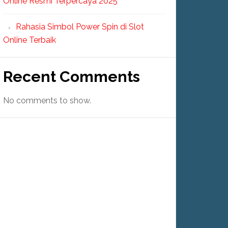
Online Resmi Terpercaya 2025
Rahasia Simbol Power Spin di Slot
Online Terbaik
Recent Comments
No comments to show.