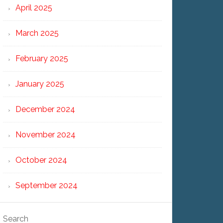
April 2025
March 2025
February 2025
January 2025
December 2024
November 2024
October 2024
September 2024
Search