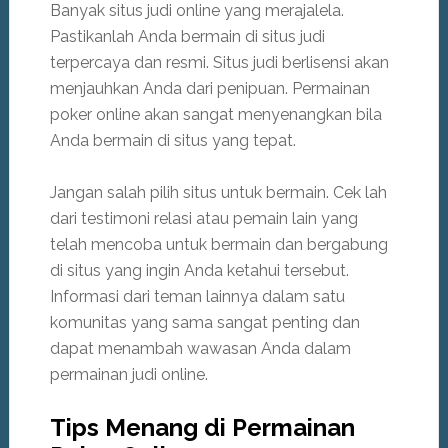
Banyak situs judi online yang merajalela.
Pastikanlah Anda bermain di situs judi
terpercaya dan resmi. Situs judi berlisensi akan
menjauhkan Anda dari penipuan. Permainan
poker online akan sangat menyenangkan bila
Anda bermain di situs yang tepat.
Jangan salah pilih situs untuk bermain. Cek lah
dari testimoni relasi atau pemain lain yang
telah mencoba untuk bermain dan bergabung
di situs yang ingin Anda ketahui tersebut.
Informasi dari teman lainnya dalam satu
komunitas yang sama sangat penting dan
dapat menambah wawasan Anda dalam
permainan judi online.
Tips Menang di Permainan