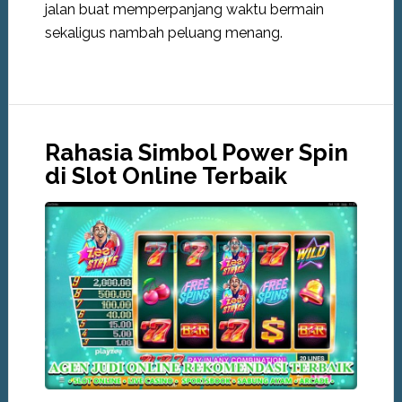
jalan buat memperpanjang waktu bermain
sekaligus nambah peluang menang.
Rahasia Simbol Power Spin
di Slot Online Terbaik