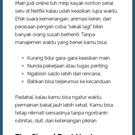
Main judi online tuh mirip kayak nonton serial
seru di Netflix kalau udah keasikan, lupa waktu.
Efek suara kemenangan, animasi keren, dan
perasaan pengen coba “sekali lagi” bikin
banyak orang susah berhenti. Tanpa
manajemen waktu yang bener, kamu bisa:
Kurang tidur gara-gara keasikan main.
Nunda pekerjaan atau tugas penting.
Ngabisin saldo lebih dari rencana.
Bahkan bisa terjerumus ke kecanduan.
Padahal, kalau kamu bisa ngatur waktu,
permainan bakal jauh lebih sehat. Kamu bisa
tetap nikmati sensasinya tanpa ngorbanin
rutinitas, duit, dan ketenangan pikiran.