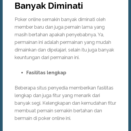
Banyak Diminati
Poker online semakin banyak diminati oleh
member baru dan juga pemain lama yang
masih bertahan apakah penyebabnya. Ya,
permainan ini adalah permainan yang mudah
dimainkan dan dipelajari, selain itu juga banyak
keuntungan dari permainan ini.
Fasilitas lengkap
Beberapa situs penyedia memberikan fasilitas
lengkap dan juga fitur yang menarik dari
banyak segi. Kelengkapan dan kemudahan fitur
membuat pemain semakin bertahan dan
bermain di poker online ini.