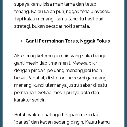
supaya kamu bisa main lama dan tetap
tenang. Kalau kalah pun, nggak terlalu nyesek.
Tapi kalau menang, kamu tahu itu hasil dari
strategi, bukan sekadar hoki semata.
Ganti Permainan Terus, Nggak Fokus
Aku sering ketemu pemain yang suka banget
ganti mesin tiap lima menit. Mereka pikir
dengan pindah, peluang menang jadi lebih
besar. Padahal, di slot online resmi gampang
menang, kunci utamanya justru sabar di satu
permainan.
Setiap mesin punya pola dan
karakter sendiri.
Butuh waktu buat ngerti kapan mesin lagi
“panas” dan kapan sedang dingin. Kalau kamu