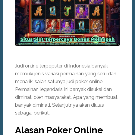
Judi online terpopuler di Indonesia banyak
memiliki jenis variasi permainan yang seru dan
menarik, salah satunya judi poker online.
Permainan legendaris ini banyak disukai dan
diminati oleh masyarakat. Apa yang membuat
banyak diminati. Selanjutnya akan diulas
sebagai berikut.
Alasan Poker Online