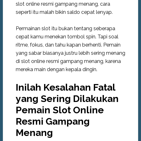
slot online resmi gampang menang, cara
seperti itu malah bikin saldo cepat lenyap.
Permainan slot itu bukan tentang seberapa
cepat kamu menekan tombol spin. Tapi soal
ritme, fokus, dan tahu kapan berhenti. Pemain
yang sabar biasanya justru lebih sering menang
di slot online resmi gampang menang, karena
mereka main dengan kepala dingin.
Inilah Kesalahan Fatal
yang Sering Dilakukan
Pemain Slot Online
Resmi Gampang
Menang