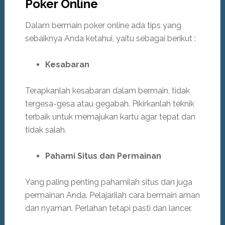
Poker Online
Dalam bermain poker online ada tips yang
sebaiknya Anda ketahui, yaitu sebagai berikut :
Kesabaran
Terapkanlah kesabaran dalam bermain, tidak
tergesa-gesa atau gegabah. Pikirkanlah teknik
terbaik untuk memajukan kartu agar tepat dan
tidak salah.
Pahami Situs dan Permainan
Yang paling penting pahamilah situs dan juga
permainan Anda. Pelajarilah cara bermain aman
dan nyaman. Perlahan tetapi pasti dan lancer.