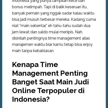
Indonesia yang punya tampilan kece dan
bonus melimpah. Tapi di balik keseruan itu,
banyak pemain yang nggak sadar kalau waktu
bisa jadi musuh terbesar mereka. Kadang cuma
niat “main sebentar,” eh tahu-tahu sudah dua
jam lewat dan saldo mulai menipis. Nah,
disinilah pentingnya time management alias
manajemen waktu biar kamu tetap bisa enjoy
main tanpa kebablasan.
Kenapa Time
Management Penting
Banget Saat Main Judi
Online Terpopuler di
Indonesia?