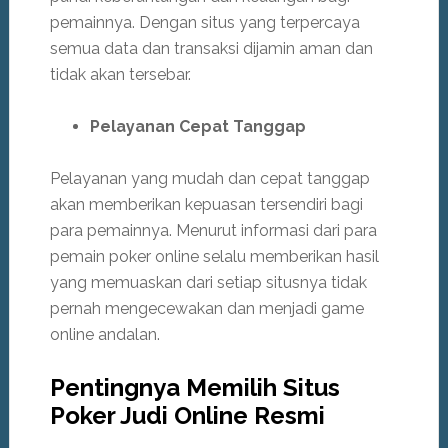
pemainnya.
Dengan situs yang terpercaya
semua data dan transaksi dijamin aman dan
tidak akan tersebar.
Pelayanan Cepat Tanggap
Pelayanan yang mudah dan cepat tanggap
akan memberikan kepuasan tersendiri bagi
para pemainnya. Menurut informasi dari para
pemain poker online selalu memberikan hasil
yang memuaskan dari setiap situsnya tidak
pernah mengecewakan dan menjadi game
online andalan.
Pentingnya Memilih Situs
Poker Judi Online Resmi