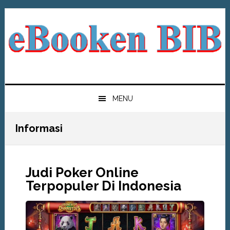
Skip
Skip
Skip
to
to
to
primary
main
primary
navigation
content
sidebar
MENU
Informasi
Judi Poker Online
Terpopuler Di Indonesia