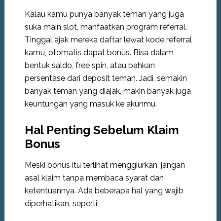
Kalau kamu punya banyak teman yang juga
suka main slot, manfaatkan program referral.
Tinggal ajak mereka daftar lewat kode referral
kamu, otomatis dapat bonus. Bisa dalam
bentuk saldo, free spin, atau bahkan
persentase dari deposit teman. Jadi, semakin
banyak teman yang diajak, makin banyak juga
keuntungan yang masuk ke akunmu.
Hal Penting Sebelum Klaim
Bonus
Meski bonus itu terlihat menggiurkan, jangan
asal klaim tanpa membaca syarat dan
ketentuannya. Ada beberapa hal yang wajib
diperhatikan, seperti: