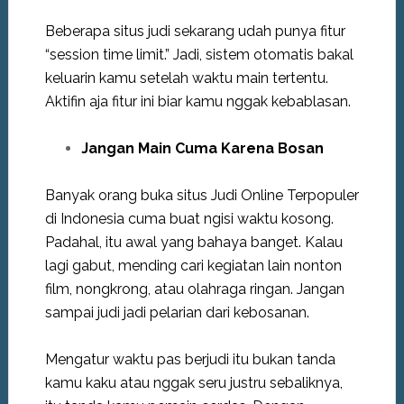
Beberapa situs judi sekarang udah punya fitur
“session time limit.” Jadi, sistem otomatis bakal
keluarin kamu setelah waktu main tertentu.
Aktifin aja fitur ini biar kamu nggak kebablasan.
Jangan Main Cuma Karena Bosan
Banyak orang buka situs Judi Online Terpopuler
di Indonesia cuma buat ngisi waktu kosong.
Padahal, itu awal yang bahaya banget. Kalau
lagi gabut, mending cari kegiatan lain nonton
film, nongkrong, atau olahraga ringan. Jangan
sampai judi jadi pelarian dari kebosanan.
Mengatur waktu pas berjudi itu bukan tanda
kamu kaku atau nggak seru justru sebaliknya,