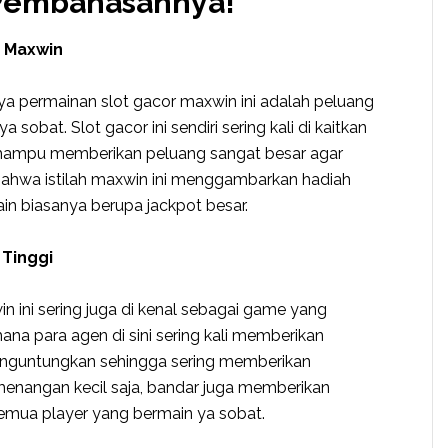
 Pembahasannya!
r Maxwin
ya permainan slot gacor maxwin ini adalah peluang
bat. Slot gacor ini sendiri sering kali di kaitkan
a mampu memberikan peluang sangat besar agar
bahwa istilah maxwin ini menggambarkan hadiah
ain biasanya berupa jackpot besar.
Tinggi
n ini sering juga di kenal sebagai game yang
mana para agen di sini sering kali memberikan
menguntungkan sehingga sering memberikan
menangan kecil saja, bandar juga memberikan
emua player yang bermain ya sobat.