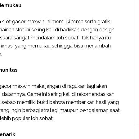
 Memukau
slot gacor maxwin ini memiliki tema serta grafik
nan slot ini sering kali di hadirkan dengan design
suara sangat mendalam loh sobat. Tak hanya itu
 animasi yang memukau sehingga bisa menambah
.
munitas
 gacor maxwin maka jangan di ragukan lagi akan
 dalamnya. Game ini sering kali di rekomendasikan
 sebab memiliki bukti bahwa memberikan hasil yang
ang ingin berbagi strategi maupun pengalaman saat
ebih popular loh sobat.
enarik