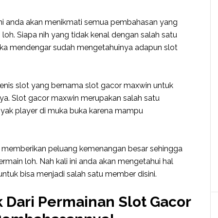
 ini anda akan menikmati semua pembahasan yang
ti loh. Siapa nih yang tidak kenal dengan salah satu
 jika mendengar sudah mengetahuinya adapun slot
 jenis slot yang bernama slot gacor maxwin untuk
ya. Slot gacor maxwin merupakan salah satu
nyak player di muka buka karena mampu
li memberikan peluang kemenangan besar sehingga
main loh. Nah kali ini anda akan mengetahui hal
ntuk bisa menjadi salah satu member disini.
 Dari Permainan Slot Gacor