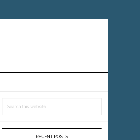
Primary
Search
Sidebar
this
website
RECENT POSTS