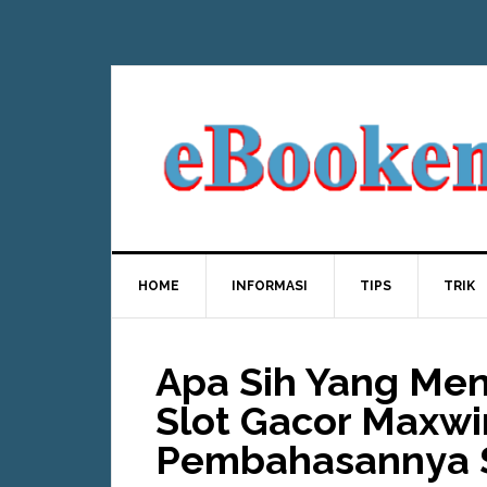
Skip
Skip
Skip
to
to
to
primary
main
primary
navigation
content
sidebar
HOME
INFORMASI
TIPS
TRIK
Apa Sih Yang Men
Slot Gacor Maxwin
Pembahasannya 